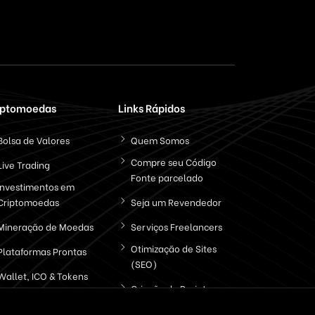
iptomoedas
Links Rápidos
Bolsa de Valores
Quem Somos
Compre seu Código
Live Trading
Fonte parcelado
Investimentos em
Criptomoedas
Seja um Revendedor
Mineração de Moedas
Serviços Freelancers
Otimização de Sites
Plataformas Prontas
(SEO)
Wallet, ICO & Tokens
Criação de Projetos
Politica de Privacidade