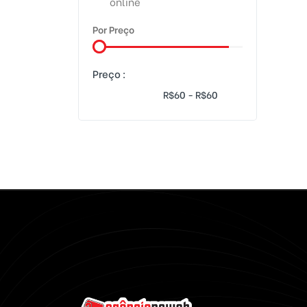
online
plataforma de reservas
Por Preço
plataforma para pousadas
Preço :
reservas de pousada online
reservas de hoteis online
plataforma para hoteis
reservas de quartos
gestor de reservas
reservas online