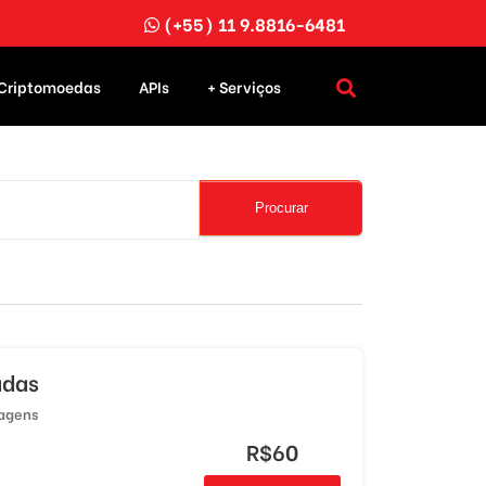
(+55) 11 9.8816-6481
Criptomoedas
APIs
+ Serviços
Procurar
adas
iagens
R$60