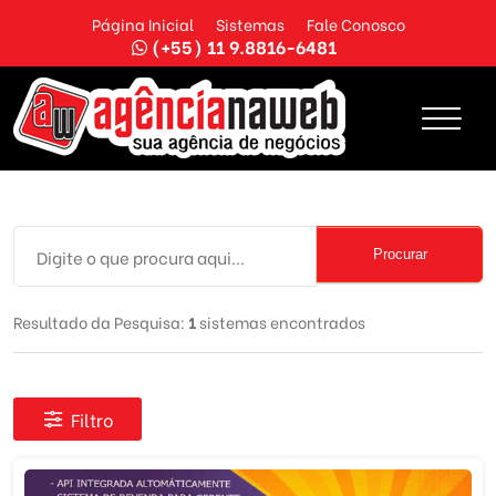
Página Inicial
Sistemas
Fale Conosco
(+55) 11 9.8816-6481
Procurar
Resultado da Pesquisa:
1
sistemas encontrados
Filtro