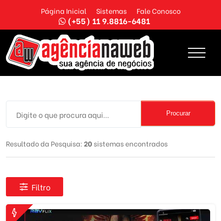
Página Inicial
Sistemas
Fale Conosco
(+55) 11 9.8816-6481
Procurar
Resultado da Pesquisa:
20
sistemas encontrados
Filtro