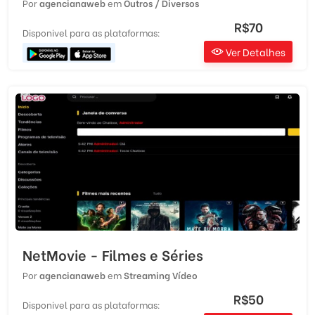
Por
agencianaweb
em
Outros / Diversos
R$70
Disponivel para as plataformas:
Ver Detalhes
NetMovie - Filmes e Séries
Por
agencianaweb
em
Streaming Vídeo
R$50
Disponivel para as plataformas: