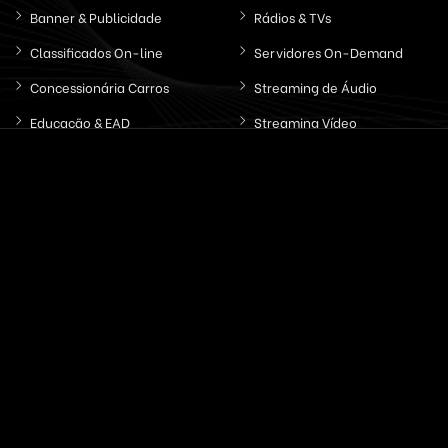
Banner & Publicidade
Rádios & TVs
Classificados On-line
Servidores On-Demand
Concessionária Carros
Streaming de Áudio
Educação & EAD
Streaming Vídeo
Email & SMS Marketing
Outros / Diversos
Ferramentas & Sistemas
Marketplaces
Redes Sociais
Delivery & Catálogo
Ferramentas ( SaaS )
Lojas & E-commerce
Marketing & Publicidade
Plataformas SaaS
Plataformas Sociais
Serviços de Agendamento
Provedor de Serviços
Leilões Virtuais
Ferramentas WhatsApp