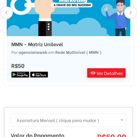
MMN - Matriz Unilevel
Por
agencianaweb
em
Rede Multinível ( MMN )
R$50
Ver Detalhes
Assinatura Mensal ( clique para mudar )
Valor do Pagamento
R$50.00