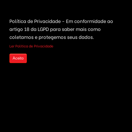
Portais Ofertas & Cupons
Política de Privacidade - Em conformidade ao
artigo 18 da LGPD
para saber mais como
Criptomoedas
Links Rápidos
coletamos e protegemos seus dados.
Bolsa de Valores
Quem Somos
Ler Politica de Privacidade
Compre seu Código Fonte
Live Trading
parcelado
Aceito
Investimentos em
Criptomoedas
Seja um Revendedor
Mineração de Moedas
Serviços Freelancers
Plataformas Prontas
Otimização de Sites (SEO)
Wallet, ICO & Tokens
Criação de Projetos
Politica de Privacidade