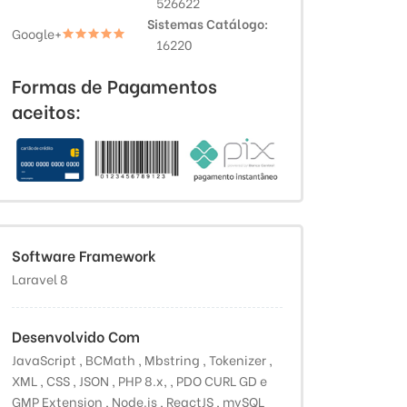
526622
Sistemas Catálogo
Google+
16220
Formas de Pagamentos
aceitos:
Software Framework
Laravel 8
Desenvolvido Com
JavaScript , BCMath , Mbstring , Tokenizer ,
XML , CSS , JSON , PHP 8.x, , PDO CURL GD e
GMP Extension , Node.js , ReactJS , mySQL