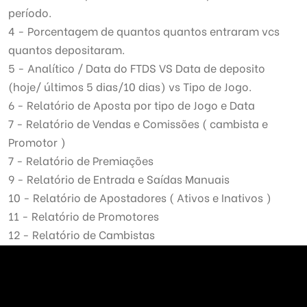
período.
4 - Porcentagem de quantos quantos entraram vcs
quantos depositaram.
5 - Analítico / Data do FTDS VS Data de deposito
(hoje/ últimos 5 dias/10 dias) vs Tipo de Jogo.
6 - Relatório de Aposta por tipo de Jogo e Data
7 - Relatório de Vendas e Comissões ( cambista e
Promotor )
7 - Relatório de Premiações
9 - Relatório de Entrada e Saídas Manuais
10 - Relatório de Apostadores ( Ativos e Inativos )
11 - Relatório de Promotores
12 - Relatório de Cambistas
13 - Relatório de Apostas por Data
14 - Análise diária de Depósitos
Cada modalidade de Jogo ativo em sua plataforma