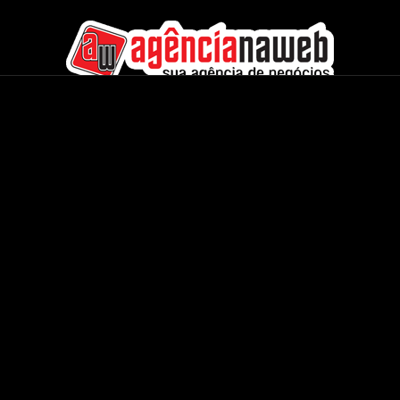
Agência na Web - Internacional
CMS Completos
Áudio e Vídeo
Banner & Publicidade
Rádios & TVs
Classificados On-line
Servidores On-Demand
Concessionária Carros
Streaming de Áudio