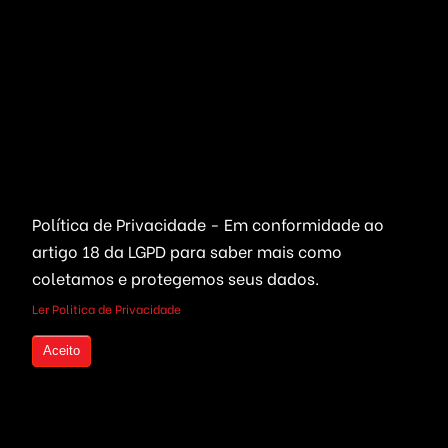
Educação & EAD
Streaming Vídeo
Email & SMS Marketing
Outros / Diversos
Ferramentas & Sistemas
Marketplaces
Redes Sociais
Delivery & Catálogo
Ferramentas ( SaaS )
Política de Privacidade - Em conformidade ao
Lojas & E-commerce
Marketing & Publicidade
artigo 18 da LGPD
para saber mais como
Plataformas SaaS
Plataformas Sociais
coletamos e protegemos seus dados.
Ler Politica de Privacidade
Serviços de Agendamento
Provedor de Serviços
Leilões Virtuais
Ferramentas WhatsApp
Aceito
Portais Ofertas & Cupons