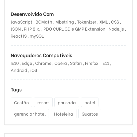
Desenvolvido Com
JavaScript , BCMath , Mbstring , Tokenizer , XML , CSS ,
JSON , PHP 8.x, , PDO CURL GD e GMP Extension , Node.js ,
ReactJS , mySQL
Navegadores Compativeis
IE10 , Edge , Chrome , Opera , Safari , Firefox , IE11 ,
Android , iOS
Tags
Gestão
resort
pousada
hotel
gerenciar hotel
Hoteleira
Quartos