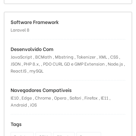
Software Framework
Laravel 8
Desenvolvido Com
JavaScript , BCMath , Mbstring , Tokenizer , XML , CSS ,
JSON , PHP 8.x, , PDO CURL GD e GMP Extension , Node.js ,
ReactJS , mySQL
Navegadores Compativeis
IE10 , Edge , Chrome , Opera , Safari , Firefox , IE11 ,
Android , iOS
Tags