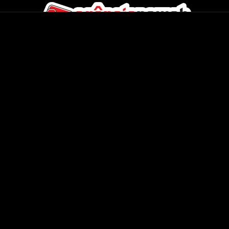
Agência na Web - Internacional
CMS Completos
Áudio e Vídeo
Banner & Publicidade
Rádios & TVs
Classificados On-line
Servidores On-Demand
Concessionária Carros
Streaming de Áudio