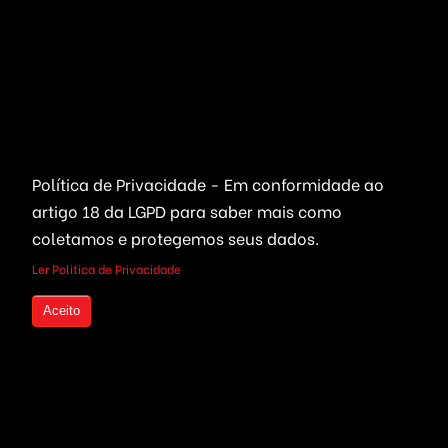
Educação & EAD
Streaming Vídeo
Email & SMS Marketing
Outros / Diversos
Ferramentas & Sistemas
Marketplaces
Redes Sociais
Política de Privacidade - Em conformidade ao
Delivery & Catálogo
Ferramentas ( SaaS )
artigo 18 da LGPD
para saber mais como
Lojas & E-commerce
Marketing & Publicidade
coletamos e protegemos seus dados.
Plataformas SaaS
Plataformas Sociais
Ler Politica de Privacidade
Serviços de Agendamento
Provedor de Serviços
Aceito
Leilões Virtuais
Ferramentas WhatsApp
Portais Ofertas & Cupons
Criptomoedas
Links Rápidos