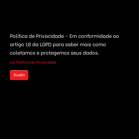
Descontos de 50% para ONGs
Política de Privacidade - Em conformidade ao
artigo 18 da LGPD
para saber mais como
O site precisa ser .org.br ( sem exceções )
Qualquer sistema ou serviço com 50% de desconto
coletamos e protegemos seus dados.
Logomarca da Agência na Web no rodapé do site
Ler Politica de Privacidade
Hospedagem ILIMITADA - Espaço Controlado
Suporte para atualziação e Manutenção
Aceito
Entre em contato com nosso Suporte de Vendas