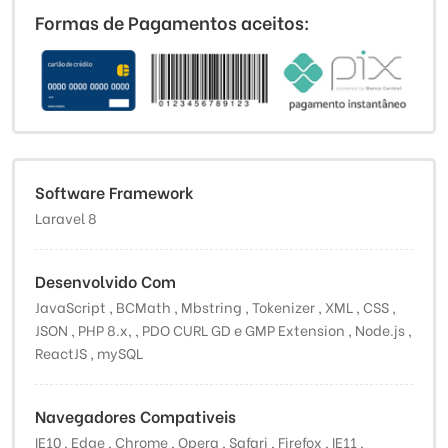
Formas de Pagamentos aceitos:
Software Framework
Laravel 8
Desenvolvido Com
JavaScript , BCMath , Mbstring , Tokenizer , XML , CSS ,
JSON , PHP 8.x, , PDO CURL GD e GMP Extension , Node.js ,
ReactJS , mySQL
Navegadores Compativeis
IE10 , Edge , Chrome , Opera , Safari , Firefox , IE11 ,