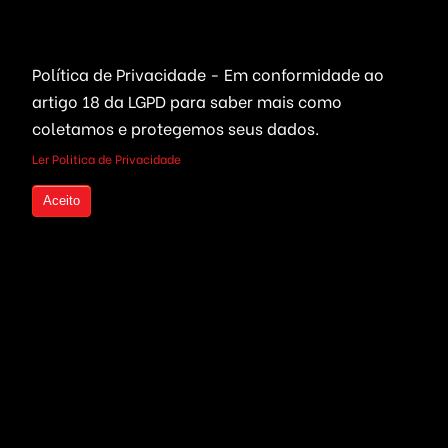
Portais Ofertas & Cupons
Política de Privacidade - Em conformidade ao
artigo 18 da LGPD
para saber mais como
Criptomoedas
Links Rápidos
coletamos e protegemos seus dados.
Bolsa de Valores
Quem Somos
Ler Politica de Privacidade
Compre seu Código Fonte
Live Trading
parcelado
Aceito
Investimentos em
Criptomoedas
Seja um Revendedor
Mineração de Moedas
Serviços Freelancers
Plataformas Prontas
Otimização de Sites (SEO)
Wallet, ICO & Tokens
Criação de Projetos
Politica de Privacidade