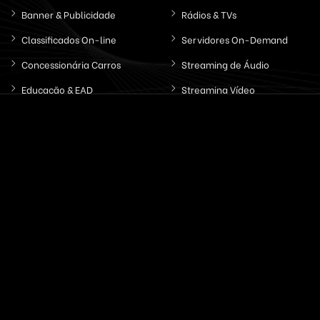
Banner & Publicidade
Rádios & TVs
Classificados On-line
Servidores On-Demand
Concessionária Carros
Streaming de Áudio
Educação & EAD
Streaming Vídeo
Email & SMS Marketing
Outros / Diversos
Ferramentas & Sistemas
Marketplaces
Redes Sociais
Delivery & Catálogo
Ferramentas ( SaaS )
Lojas & E-commerce
Marketing & Publicidade
Plataformas SaaS
Plataformas Sociais
Serviços de Agendamento
Provedor de Serviços
Leilões Virtuais
Ferramentas WhatsApp