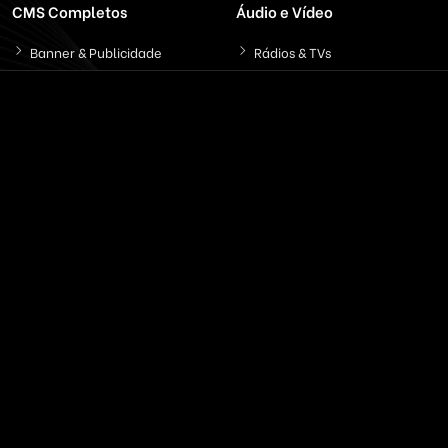
CMS Completos
Áudio e Vídeo
Banner & Publicidade
Rádios & TVs
Classificados On-line
Servidores On-Demand
Concessionária Carros
Streaming de Áudio
Educação & EAD
Streaming Vídeo
Email & SMS Marketing
Outros / Diversos
Ferramentas & Sistemas
Marketplaces
Redes Sociais
Delivery & Catálogo
Ferramentas ( SaaS )
Lojas & E-commerce
Marketing & Publicidade
Plataformas SaaS
Plataformas Sociais
Serviços de Agendamento
Provedor de Serviços