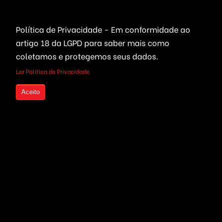
Leilões Virtuais
Ferramentas WhatsApp
Política de Privacidade - Em conformidade ao
Portais Ofertas & Cupons
artigo 18 da LGPD
para saber mais como
coletamos e protegemos seus dados.
Criptomoedas
Links Rápidos
Ler Politica de Privacidade
Bolsa de Valores
Quem Somos
Aceito
Compre seu Código Fonte
Live Trading
parcelado
Investimentos em
Criptomoedas
Seja um Revendedor
Mineração de Moedas
Serviços Freelancers
Plataformas Prontas
Otimização de Sites (SEO)
Wallet, ICO & Tokens
Criação de Projetos
Politica de Privacidade