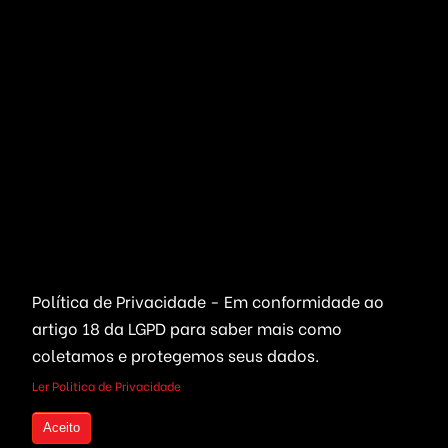
Banner & Publicidade
Rádios & TVs
Classificados On-line
Servidores On-Demand
Concessionária Carros
Streaming de Áudio
Educação & EAD
Streaming Vídeo
Email & SMS Marketing
Outros / Diversos
Ferramentas & Sistemas
Marketplaces
Redes Sociais
Política de Privacidade - Em conformidade ao
Delivery & Catálogo
Ferramentas ( SaaS )
artigo 18 da LGPD
para saber mais como
Lojas & E-commerce
Marketing & Publicidade
coletamos e protegemos seus dados.
Plataformas SaaS
Plataformas Sociais
Ler Politica de Privacidade
Serviços de Agendamento
Provedor de Serviços
Aceito