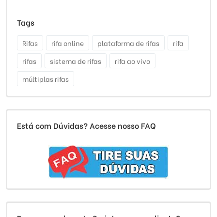
Tags
Rifas
rifa online
plataforma de rifas
rifa
rifas
sistema de rifas
rifa ao vivo
múltiplas rifas
Está com Dúvidas? Acesse nosso FAQ