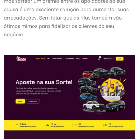
mas sortear um prêmio entre os apoiadores da sua
causa é uma excelente solução para aumentar suas
arrecadações. Sem falar que as rifas também são
ótimos mimos para fidelizar os clientes do seu
negócio..