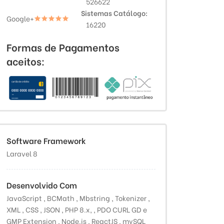
526622
Sistemas Catálogo
Google+
16220
Formas de Pagamentos
aceitos:
Software Framework
Laravel 8
Desenvolvido Com
JavaScript , BCMath , Mbstring , Tokenizer ,
XML , CSS , JSON , PHP 8.x, , PDO CURL GD e
GMP Extension , Node.js , ReactJS , mySQL