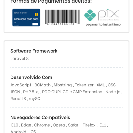
Formas de Pagamentos aceitos:
Software Framework
Laravel 8
Desenvolvido Com
JavaScript , BCMath , Mbstring , Tokenizer , XML , CSS ,
JSON , PHP 8.x, , PDO CURL GD e GMP Extension , Node.js ,
ReactJS , mySQL
Navegadores Compativeis
IE10 , Edge , Chrome , Opera , Safari , Firefox , IE11 ,
Android , iOS