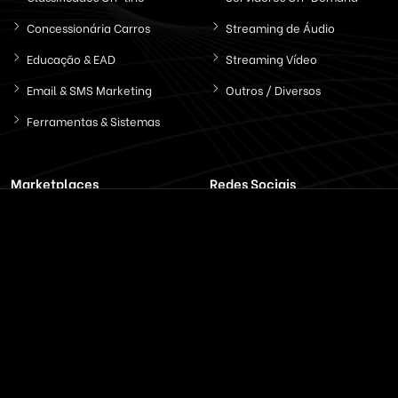
Concessionária Carros
Streaming de Áudio
Educação & EAD
Streaming Vídeo
Email & SMS Marketing
Outros / Diversos
Ferramentas & Sistemas
Marketplaces
Redes Sociais
Delivery & Catálogo
Ferramentas ( SaaS )
Lojas & E-commerce
Marketing & Publicidade
Plataformas SaaS
Plataformas Sociais
Serviços de Agendamento
Provedor de Serviços
Leilões Virtuais
Ferramentas WhatsApp
Portais Ofertas & Cupons