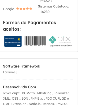
526623
Sistemas Catálogo
Google+
16230
Formas de Pagamentos
aceitos:
Software Framework
Laravel 8
Desenvolvido Com
JavaScript , BCMath , Mbstring , Tokenizer ,
XML , CSS , JSON , PHP 8.x, , PDO CURL GD e
GMP Extension , Node.js , ReactJS , mySQL