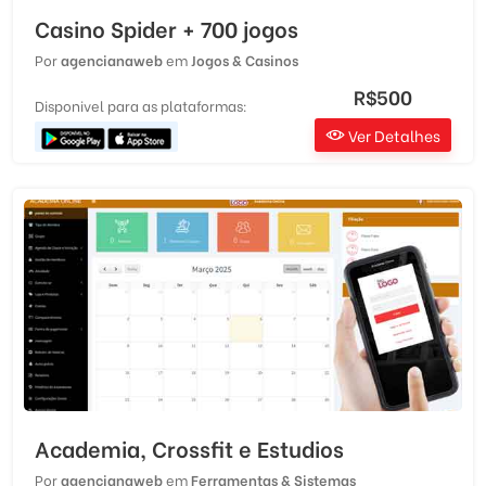
Casino Spider + 700 jogos
Por
agencianaweb
em
Jogos & Casinos
R$500
Disponivel para as plataformas:
Ver Detalhes
Academia, Crossfit e Estudios
Por
agencianaweb
em
Ferramentas & Sistemas