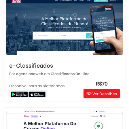
e-Classificados
Por
agencianaweb
em
Classificados On-line
R$70
Disponivel para as plataformas:
Ver Detalhes