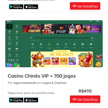
Ver Detalhes
Casino Chinês VIP + 700 jogos
Por
agencianaweb
em
Jogos & Casinos
R$490
Disponivel para as plataformas:
Ver Detalhes