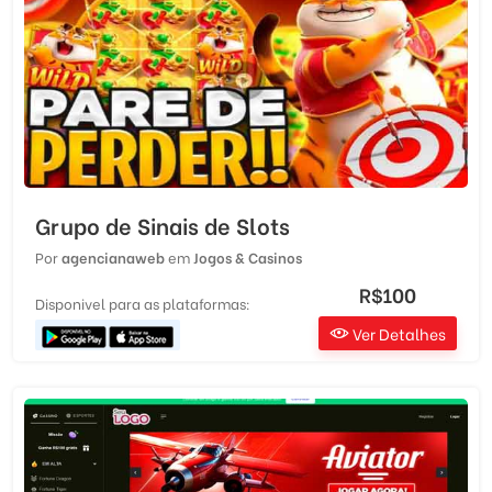
Grupo de Sinais de Slots
Por
agencianaweb
em
Jogos & Casinos
R$100
Disponivel para as plataformas:
Ver Detalhes