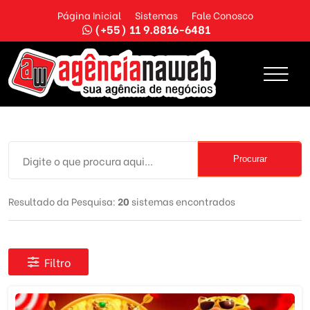
Página Inicial
Sistemas
Fale Conosco
(+55) 11 9.8816-6481
Procurar
Resultado da Pesquisa:
20
sistemas encontrados
Filtro