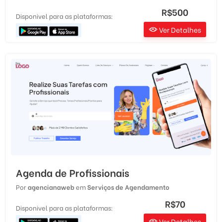
R$500
Disponivel para as plataformas:
Ver Detalhes
Agenda de Profissionais
Por
agencianaweb
em
Serviços de Agendamento
R$70
Disponivel para as plataformas:
Ver Detalhes