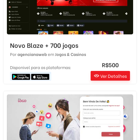
Novo Blaze + 700 jogos
Por
agencianaweb
em
Jogos & Casinos
R$500
Disponivel para as plataformas:
Ver Detalhes