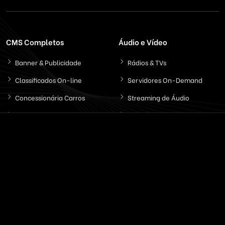
CMS Completos
Áudio e Vídeo
Banner & Publicidade
Rádios & TVs
Classificados On-line
Servidores On-Demand
Concessionária Carros
Streaming de Áudio
Educação & EAD
Streaming Vídeo
Email & SMS Marketing
Outros / Diversos
Ferramentas & Sistemas
Marketplaces
Redes Sociais
Delivery & Catálogo
Ferramentas ( SaaS )
Lojas & E-commerce
Marketing & Publicidade