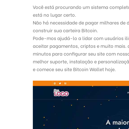
Você está procurando um sistema completo 
está no lugar certo.
Não há necessidade de pagar milhares de d
construir sua carteira Bitcoin.
Pode-mos ajudá-lo a lidar com usuários ili
aceitar pagamentos, criptos e muito mais.
minutos para configurar seu site com noss
melhor suporte, instalação e personalizaçã
e comece seu site Bitcoin Wallet hoje.