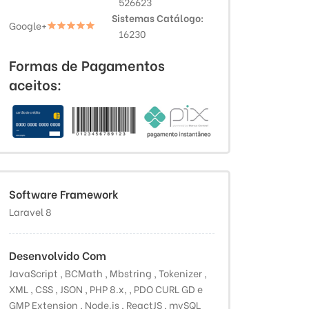
526623
Sistemas Catálogo
Google+
16230
Formas de Pagamentos
aceitos:
Software Framework
Laravel 8
Desenvolvido Com
JavaScript , BCMath , Mbstring , Tokenizer ,
XML , CSS , JSON , PHP 8.x, , PDO CURL GD e
GMP Extension , Node.js , ReactJS , mySQL