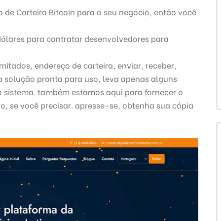
de Carteira Bitcoin para o seu negócio, então você
ólares para contratar desenvolvedores para
mitados, endereço de carteira, enviar, receber,
a solução pronta para uso, leva apenas alguns
o sistema.
também estamos aqui para fornecer o
o, se você precisar.
apresse-se, obtenha sua cópia