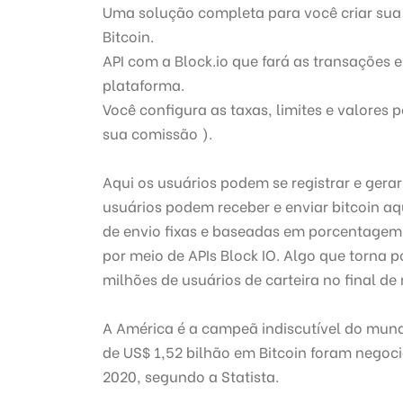
U
ma solução completa para você criar sua
Bitcoin.
API com a
Block.io que fará as transações
plataforma.
Você configura as taxas, limites e valores 
sua comissão ).
A
qui os usuários podem se registrar e gerar
usuários podem receber e enviar bitcoin aq
de envio fixas e baseadas em porcentagem
por meio de APIs Block IO.
Algo que torna po
milhões de usuários de carteira no final de
A América é a campeã indiscutível do mund
de US$ 1,52 bilhão em Bitcoin foram nego
2020, segundo a Statista.