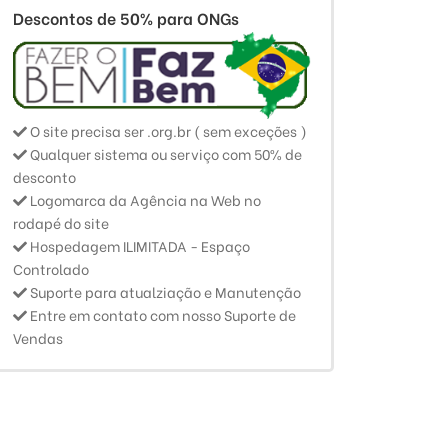
Por
agencianaweb
em
Investimentos & Finanças
Por
agenci
Descontos de 50% para ONGs
R$500
R$170
Ver Detalhes
O site precisa ser .org.br ( sem exceções )
Qualquer sistema ou serviço com 50% de
desconto
Logomarca da Agência na Web no
rodapé do site
Hospedagem ILIMITADA - Espaço
Controlado
Suporte para atualziação e Manutenção
Entre em contato com nosso Suporte de
Vendas