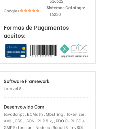
526622
Sistemas Catálogo
Google+
16220
Formas de Pagamentos
aceitos:
Software Framework
Laravel 8
Desenvolvido Com
JavaScript , BCMath , Mbstring , Tokenizer ,
XML , CSS , JSON , PHP 8.x, , PDO CURL GD e
GMP Extension , Node.js , ReactJS , mySQL