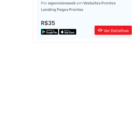
s
Por
agencianaweb
em
Websites Prontos
Landing Pages Prontas
R$35
 Detalhes
Ver Detalhes