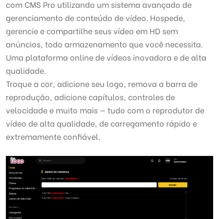
com CMS Pro utilizando um sistema avançado de
gerenciamento de conteúdo de vídeo. Hospede,
gerencie e compartilhe seus vídeo em HD sem
anúncios, todo armazenamento que você necessita.
Uma plataforma online de vídeos inovadora e de alta
qualidade.
Troque a cor, adicione seu logo, remova a barra de
reprodução, adicione capítulos, controles de
velocidade e muito mais — tudo com o reprodutor de
vídeo de alta qualidade, de carregamento rápido e
extremamente confiável.