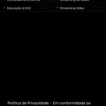
Educação & EAD
Streaming Vídeo
Email & SMS Marketing
Outros / Diversos
Ferramentas & Sistemas
Marketplaces
Redes Sociais
Delivery & Catálogo
Ferramentas ( SaaS )
Lojas & E-commerce
Marketing & Publicidade
Plataformas SaaS
Plataformas Sociais
Serviços de Agendamento
Provedor de Serviços
Leilões Virtuais
Ferramentas WhatsApp
Portais Ofertas & Cupons
Política de Privacidade - Em conformidade ao