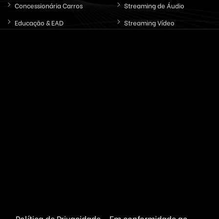
Concessionária Carros
Streaming de Áudio
Educação & EAD
Streaming Vídeo
Email & SMS Marketing
Outros / Diversos
Ferramentas & Sistemas
Marketplaces
Redes Sociais
Delivery & Catálogo
Ferramentas ( SaaS )
Lojas & E-commerce
Marketing & Publicidade
Plataformas SaaS
Plataformas Sociais
Serviços de Agendamento
Provedor de Serviços
Leilões Virtuais
Ferramentas WhatsApp
Portais Ofertas & Cupons
Política de Privacidade - Em conformidade ao