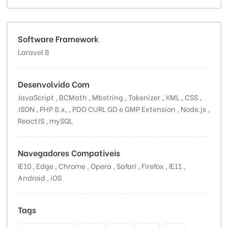
Software Framework
Laravel 8
Desenvolvido Com
JavaScript , BCMath , Mbstring , Tokenizer , XML , CSS ,
JSON , PHP 8.x, , PDO CURL GD e GMP Extension , Node.js ,
ReactJS , mySQL
Navegadores Compativeis
IE10 , Edge , Chrome , Opera , Safari , Firefox , IE11 ,
Android , iOS
Tags