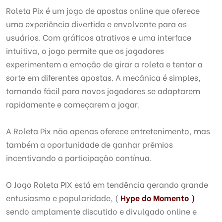
Roleta Pix é um jogo de apostas online que oferece
uma experiência divertida e envolvente para os
usuários. Com gráficos atrativos e uma interface
intuitiva, o jogo permite que os jogadores
experimentem a emoção de girar a roleta e tentar a
sorte em diferentes apostas. A mecânica é simples,
tornando fácil para novos jogadores se adaptarem
rapidamente e começarem a jogar.
A Roleta Pix não apenas oferece entretenimento, mas
também a oportunidade de ganhar prêmios
incentivando a participação contínua.
O Jogo Roleta PIX está em tendência gerando grande
entusiasmo e popularidade, (
Hype do Momento )
sendo amplamente discutido e divulgado online e