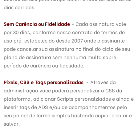
dias corridos.
Sem Carência ou Fidelidade
- Cada assinatura vale
por 30 dias, conforme nosso contrato de termos de
uso pré-estabelecido desde 2007 onde o assinante
pode cancelar sua assinatura no final do ciclo de seu
plano de assinatura sem nenhuma multa sobre
período de carência ou fidelidade.
Pixels, CSS e Tags personalizadas
- Através da
administração você poderá personalizar o CSS da
plataforma, adicionar Scripts personalziados e ainda e
inserir tags de ADS e/ou de acompanhamentos pelo
seu painel de forma simples bastando copiar e colar e
salvar.