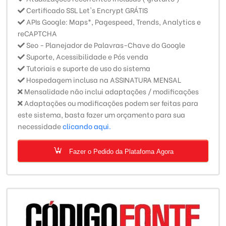
Certificado SSL Let's Encrypt GRÁTIS
APIs Google: Maps*, Pagespeed, Trends, Analytics e
reCAPTCHA
Seo - Planejador de Palavras-Chave do Google
Suporte, Acessibilidade e Pós venda
Tutoriais e suporte de uso do sistema
Hospedagem inclusa na ASSINATURA MENSAL
Mensalidade não inclui adaptações / modificações
Adaptações ou modificações podem ser feitas para
este sistema, basta fazer um orçamento para sua
necessidade
clicando aqui.
Fazer o Pedido da Platafoma Agora