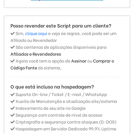
Posso revender este Script para um cliente?
Sim,
clique aqui
e veja as regras, você pode ser um
Afiliado ou Revendedor
São centenas de aplicações disponíveis para
Afiliados e Revendedores
Agora você tem a opção de
Assinar
ou
Comprar o
Código Fonte
do sistema,
O que está incluso na hospedagem?
Suporte On-line / Ticket / E-mail / WhatsApp
Auxilio de Manutenção e atualização site/sistema
Indexamento de seu site no Google
Segurança com controle de nível de acesso
Criptografia e segurança contra ataques (D-DOS)
Hospedagem em Servidor Dedicado 99,9% Uptime