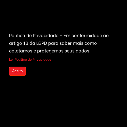
Marketplaces
Redes Sociais
Delivery & Catálogo
Ferramentas ( SaaS )
Política de Privacidade - Em conformidade ao
Lojas & E-commerce
Marketing & Publicidade
artigo 18 da LGPD
para saber mais como
Plataformas SaaS
Plataformas Sociais
coletamos e protegemos seus dados.
Serviços de Agendamento
Provedor de Serviços
Ler Politica de Privacidade
Leilões Virtuais
Ferramentas WhatsApp
Aceito
Portais Ofertas & Cupons
Criptomoedas
Links Rápidos
Bolsa de Valores
Quem Somos
Compre seu Código Fonte
Live Trading
parcelado