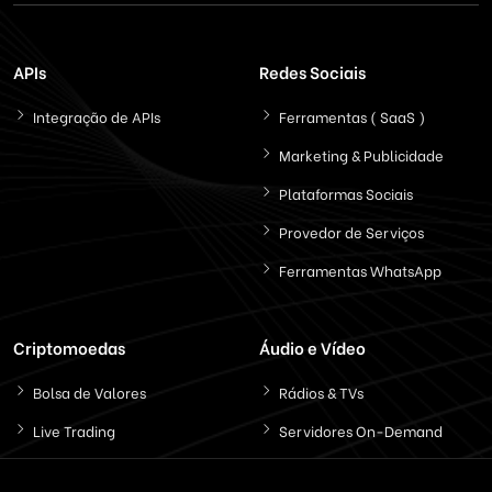
APIs
Redes Sociais
Integração de APIs
Ferramentas ( SaaS )
Marketing & Publicidade
Plataformas Sociais
Provedor de Serviços
Ferramentas WhatsApp
Criptomoedas
Áudio e Vídeo
Bolsa de Valores
Rádios & TVs
Live Trading
Servidores On-Demand
Investimentos em
Streaming de Áudio
Criptomoedas