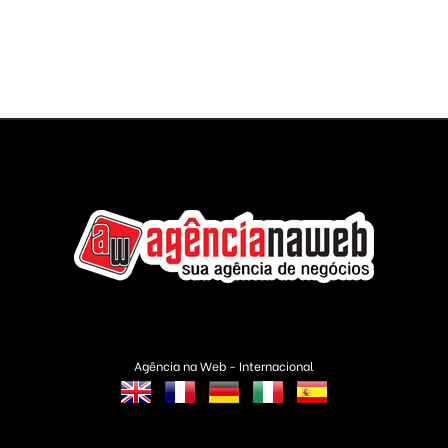
Agência na Web - Internacional